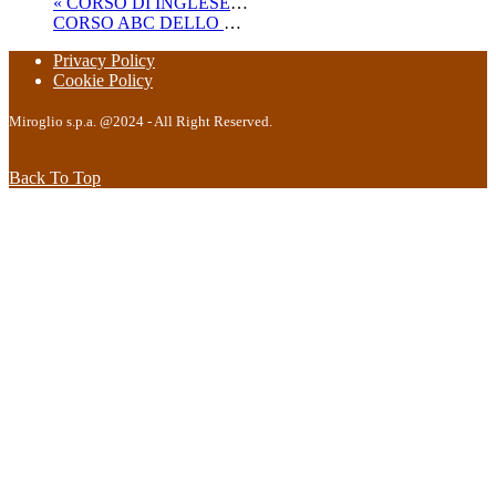
«
CORSO DI INGLESE: livello base e avanzato – LEZIONE 5
CORSO ABC DELLO SMARTPHONE – Lezione 3
»
Privacy Policy
Cookie Policy
Miroglio s.p.a. @2024 - All Right Reserved.
Back To Top