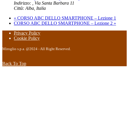
Indirizzo: , Via Santa Barbara 11
Città: Alba
,
Italia
«
CORSO ABC DELLO SMARTPHONE – Lezione 1
CORSO ABC DELLO SMARTPHONE – Lezione 2
»
Privacy Policy
Cookie Policy
Miroglio s.p.a. @2024 - All Right Reserved.
Back To Top